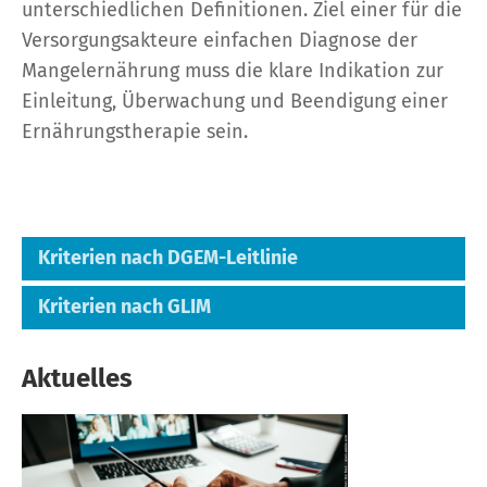
unterschiedlichen Definitionen. Ziel einer für die
Versorgungsakteure einfachen Diagnose der
Mangelernährung muss die klare Indikation zur
Einleitung, Überwachung und Beendigung einer
Ernährungstherapie sein.
Kriterien nach DGEM-Leitlinie
Kriterien nach GLIM
Entsprechend der DGEM-Leitlinie
„Terminologie in der klinischen Ernährung“
Die „Global Leadership Initiative on
Aktuelles
(2013) wird eine krankheitsassoziierte
Malnutrition“ (GLIM) hat 2018 in einem
Mangelernährung durch folgende drei
11
weltweiten
Konsens
der großen
unabhängige Kriterien definiert:
Fachgesellschaften eine bipolare Definition
Body-Mass-Index (BMI) < 18,5kg/m²