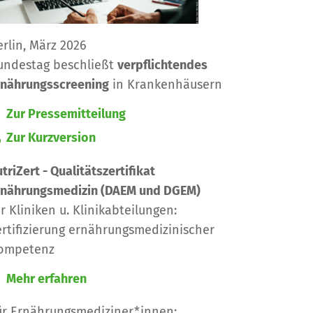
erlin, März 2026
undestag beschließt
verpflichtendes
rnährungsscreening
in Krankenhäusern
Zur Pressemitteilung
Zur Kurzversion
triZert - Qualitätszertifikat
rnährungsmedizin (DAEM und DGEM)
ür Kliniken u. Klinikabteilungen:
ertifizierung ernährungsmedizinischer
ompetenz
Mehr erfahren
ür Ernährungsmediziner*innen: