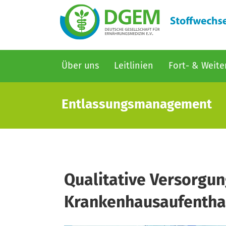
Hauptnavigation
Über uns
Leitlinien
Fort- & Weite
Direkt
zum
Entlassungsmanagement
Inhalt
Qualitative Versorgu
Krankenhausaufentha