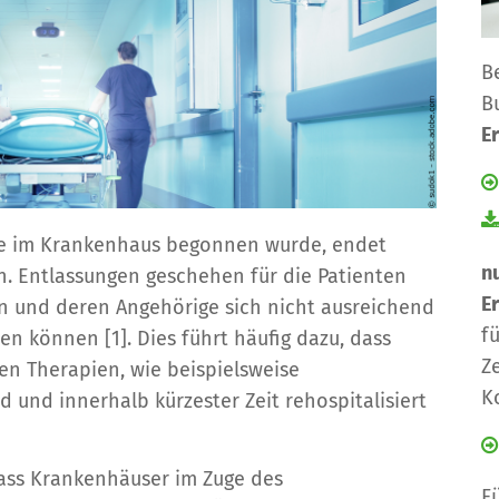
B
B
E
he im Krankenhaus begonnen wurde, endet
nu
en. Entlassungen geschehen für die Patienten
E
en und deren Angehörige sich nicht ausreichend
f
n können [1]. Dies führt häufig dazu, dass
Z
en Therapien, wie beispielsweise
K
d und innerhalb kürzester Zeit rehospitalisiert
 dass Krankenhäuser im Zuge des
F