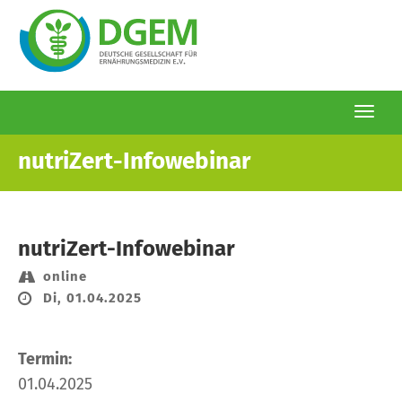
Togg
navi
Direkt
nutriZert-Infowebinar
zum
Inhalt
nutriZert-Infowebinar
online
Di, 01.04.2025
Termin:
01.04.2025